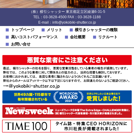
（株）横引シャッター 東京都足立区綾瀬6-31-5
TEL：03-3628-4500 FAX：03-3628-1188
E-mail：info@yokobiki-shutter.co.jp
トップページ
メリット
横引きシャッターの種類
高いコストパフォーマンス
会社概要
リクルート
お問い合せ