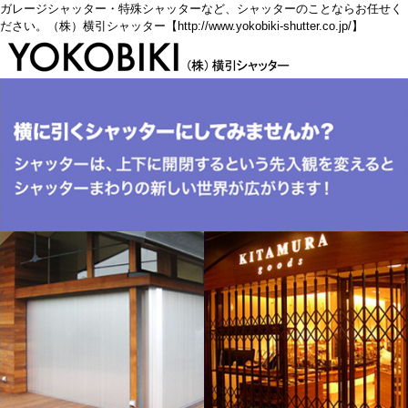
ガレージシャッター・特殊シャッターなど、シャッターのことならお任せく
ださい。（株）横引シャッター【http://www.yokobiki-shutter.co.jp/】