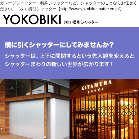
ガレージシャッター・特殊シャッターなど、シャッターのことならお任せく
ださい。（株）横引シャッター【http://www.yokobiki-shutter.co.jp/】