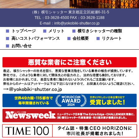
（株）横引シャッター 東京都足立区綾瀬6-31-5
TEL：03-3628-4500 FAX：03-3628-1188
E-mail：info@yokobiki-shutter.co.jp
トップページ
メリット
横引きシャッターの種類
高いコストパフォーマンス
会社概要
リクルート
お問い合せ