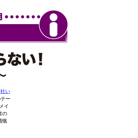
会社い
のテー
メイ
者の
感慨